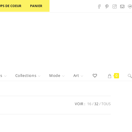
PS DE COEUR
PANIER
rs
Collections
Mode
Art
0
VOIR :
16
32
TOUS