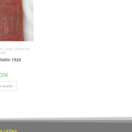
rs
,
Livres
,
Univers du
rage
helin 1920
,00
€
a suite
s utiles