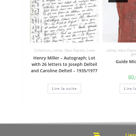
Collections
,
Lettres, Vieux Papiers
,
Livres
Lettres, Vieux Papie
ga
Henry Miller – Autograph; Lot
Guide Mic
with 26 letters to Joseph Delteil
and Caroline Delteil – 1935/1977
80
Lire la suite
Lire l
Lien